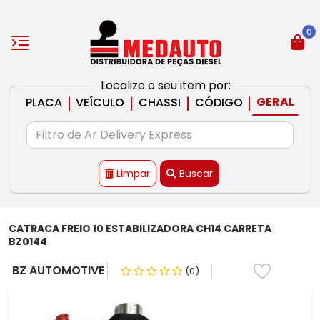
0
Localize o seu item por:
|
|
|
|
GERAL
PLACA
VEÍCULO
CHASSI
CÓDIGO
Limpar
Buscar
CATRACA FREIO 10 ESTABILIZADORA CH14 CARRETA
BZ0144
BZ AUTOMOTIVE
(0)