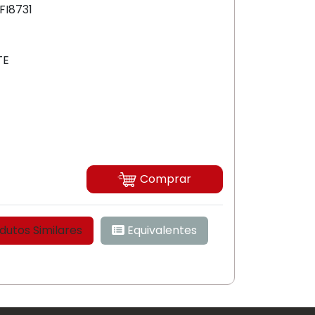
FI8731
TE
Comprar
ade
Produtos Similares
Equivalentes