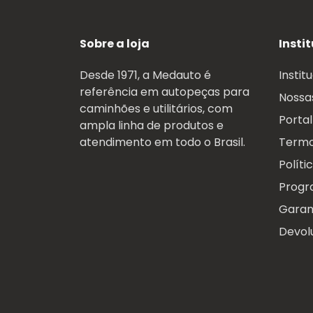
Sobre a loja
Insti
Desde 1971, a Medauto é
Instit
referência em autopeças para
Nossas
caminhões e utilitários, com
Portal
ampla linha de produtos e
atendimento em todo o Brasil.
Termo
Políti
Progr
Garan
Devol