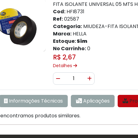
FITA ISOLANTE UNIVERSAL 05 MTS H
Cod:
HFI8731
Ref:
02587
Categoria:
MIUDEZA-FITA ISOLAN
Marca:
HELLA
Estoque:
Sim
No Carrinho:
0
R$ 2,67
Detalhes
Quantidade
Diminuir Quantidade
Adicionar Quantid
Informações Técnicas
Aplicações
encontramos produtos similares.