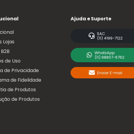
tucional
Ajuda e Suporte
ucional
SAC
(11) 4199-7122
 Lojas
 B2B
WhatsApp
(11) 98807-6762
s de Uso
ca de Privacidade
Enviar E-mail
ama de Fidelidade
tia de Produtos
ução de Produtos