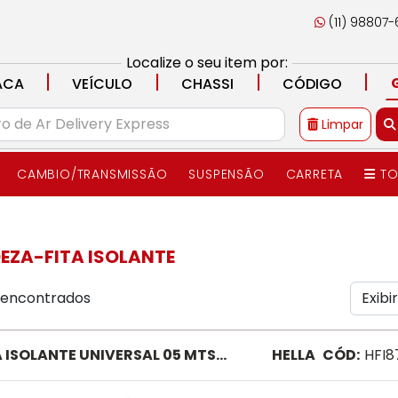
(11) 98807
Localize o seu item por:
|
|
|
|
ACA
VEÍCULO
CHASSI
CÓDIGO
Limpar
CAMBIO/TRANSMISSÃO
SUSPENSÃO
CARRETA
TO
EZA-FITA ISOLANTE
s encontrados
A ISOLANTE UNIVERSAL 05 MTS
HELLA
CÓD:
HFI8
8731