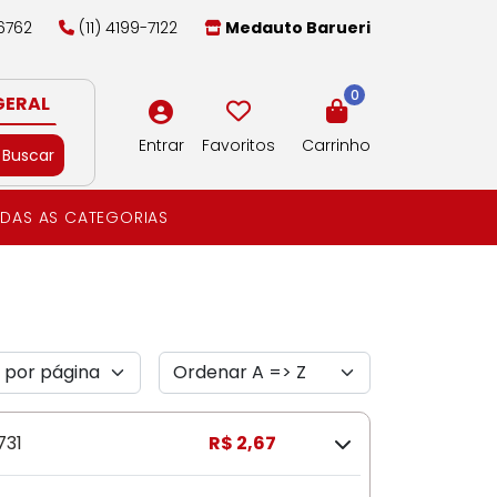
-6762
(11) 4199-7122
Medauto Barueri
0
GERAL
Entrar
Favoritos
Carrinho
Buscar
DAS AS CATEGORIAS
731
R$ 2,67