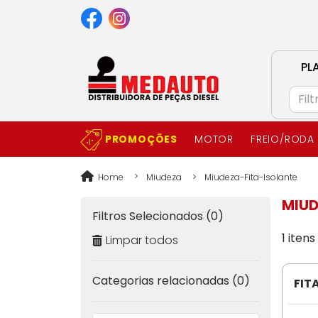
PL
PROMOÇÕES
MOTOR
FREIO/RODA
Home
Miudeza
Miudeza-Fita-Isolante
MIUD
Filtros Selecionados (0)
1 iten
Limpar todos
Categorias relacionadas (0)
FIT
HFI