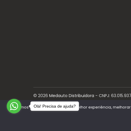
©
2026
Medauto Distribuidora
- CNPJ:
63.015.93
reservados.
Olá! Precisa de ajuda?
Utilizamos cookies para oferecer melhor experiência, melhorar
Desenvolvido por: