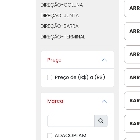
DIREÇÃO-COLUNA
ARR
DIREÇÃO-JUNTA
702
DIREÇÃO-BARRA
ARR
DIREÇÃO-TERMINAL
702
DIREÇÃO-CAIXA DE DIREÇÃO
ARR
DIREÇÃO-BRAÇO
Preço
142
DIREÇÃO-BOMBA DIREÇÃO
Preço de (R$) a (R$)
ARR
DIREÇÃO-MANGA DE EIXO
690
DIREÇÃO-PORCA
DIREÇÃO-FLEXÍVEL
BAR
Marca
99/B
DIREÇÃO-CORREIA
DIREÇÃO-RESERVATÓRIO
BAR
99/
DIREÇÃO-POLIA
ADACOPLAM
F35