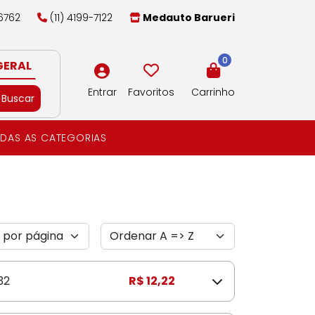
-6762
(11) 4199-7122
Medauto Barueri
0
GERAL
Entrar
Favoritos
Carrinho
Buscar
DAS AS CATEGORIAS
32
R$ 12,22