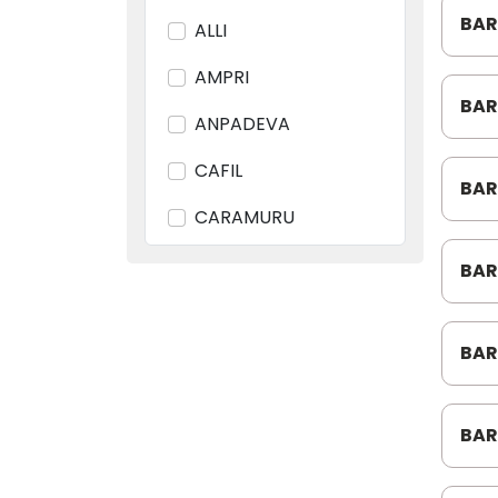
DIREÇÃO-BOMBA DE DIREÇÃO
BAR
ALLI
DIREÇÃO-MANGUEIRA
AMPRI
BAR
ANPADEVA
SUP
CAFIL
BAR
242
CARAMURU
CHACURU
BAR
MER
CIPEC
8
BAR
CUMMINS
ZL11
DANA
BAR
DELLA ROSA
203
DRIVEWAY