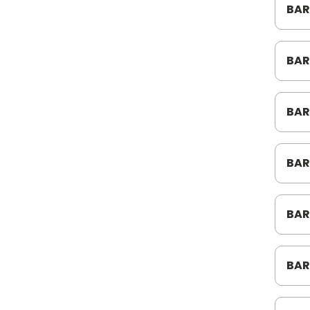
LANGER
BAR
O37
LNG
BAR
LONTRA
05/
MAHLE FILTROS
BAR
MARVINI
BEN
MEC-PAR
BAR
8.15
MED BRAS
MED PÇS
BAR
ZL7
MEDFAL
BAR
MIC
VM2
NAKATA