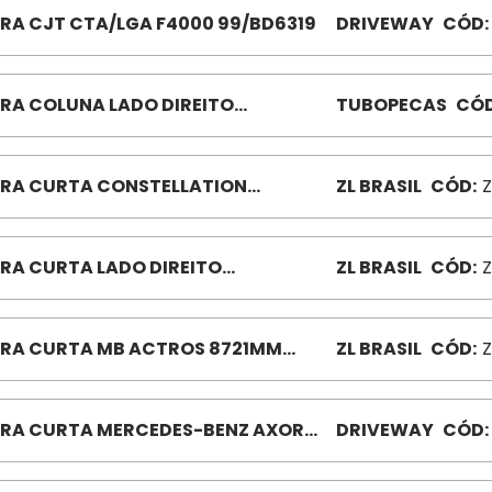
RA CJT CTA/LGA F4000 99/BD6319
DRIVEWAY
CÓD:
RA COLUNA LADO DIREITO
TUBOPECAS
CÓD
ERIOR MOD 318MM M131 TP585
RA CURTA CONSTELLATION
ZL BRASIL
CÓD:
Z
50/19320 ZL9151 N791
RA CURTA LADO DIREITO
ZL BRASIL
CÓD:
Z
CEDES-BENZ ATEGO ZL1145 1118/172
RA CURTA MB ACTROS 8721MM
ZL BRASIL
CÓD:
Z
61
RA CURTA MERCEDES-BENZ AXOR
DRIVEWAY
CÓD:
5/3344 BD5588