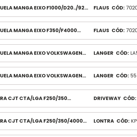
UELA MANGA EIXO F1000/D20../92
FLAUS
CÓD:
702
087
UELA MANGA EIXO F350/F4000
FLAUS
CÓD:
702
088 702088
UELA MANGA EIXO VOLKSWAGEN
LANGER
CÓD:
LA
20/16220 LA058
UELA MANGA EIXO VOLKSWAGEN
LANGER
CÓD:
55
/790 LA055
RA CJT CTA/LGA F250/350
DRIVEWAY
CÓD:
D5208 F250/350 4X2 98/......
RA CJT CTA/LGA F250/350/4000
LONTRA
CÓD:
KP
3627F250/350/4000 4X4 99 A 2015
0 ATE01