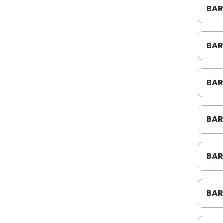
BAR
FAINE
203
FEY PARAFUSOS
BAR
LAT
FLAUS
BAR
GATES
FH1
HM PRIMOS ( Z )
06
BAR
IBTF
ZL8
ICOL TUBOS
BAR
INA ROLAMENTOS
IRMA CESTARI
BAR
CUR
ISBAL / FAINE