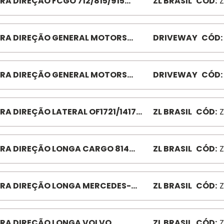
RA DIREÇÃO FCGO 712/815/915
ZL BRASIL
CÓD:
Z
ZL8043 1C453304AB 831MM 2001/ ......
RA DIREÇÃO GENERAL MOTORS
DRIVEWAY
CÓD:
/60 78/80 CURT BD0107
RA DIREÇÃO GENERAL MOTORS
DRIVEWAY
CÓD:
/D10/D20/87 CURT BD1072
RA DIREÇÃO LATERAL OF1721/1417
ZL BRASIL
CÓD:
Z
97 ZL1081 L3353501
RA DIREÇÃO LONGA CARGO 814
ZL BRASIL
CÓD:
0MM ZL8048
RA DIREÇÃO LONGA MERCEDES-
ZL BRASIL
CÓD:
Z
Z ACTR 1824/2629 ZL1146
RA DIREÇÃO LONGA VOLVO
ZL BRASIL
CÓD:
Z