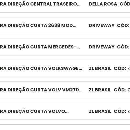
RA DIREÇÃO CENTRAL TRASEIRO
DELLA ROSA
CÓD
1/400 P02983 BLE2324
RA DIREÇÃO CURTA 2638 MOD
DRIVEWAY
CÓD:
BD526 Z1096BD5265
RA DIREÇÃO CURTA MERCEDES-
DRIVEWAY
CÓD:
Z 1113 F OLEO BD0709
RA DIREÇÃO CURTA VOLKSWAGEN
ZL BRASIL
CÓD:
Z
0/8.160 ZL9158
RA DIREÇÃO CURTA VOLV VM270
ZL BRASIL
CÓD:
Z
985 MEDIDA 946 MM
RA DIREÇÃO CURTA VOLVO
ZL BRASIL
CÓD:
Z
10/330 ZL7984 MEDIDA 936,50