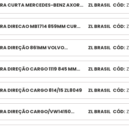
RA CURTA MERCEDES-BENZ AXOR
ZL BRASIL
CÓD:
Z
5/3344 ZL1125 W5242
RA DIRECAO MB1714 859MM CURT
ZL BRASIL
CÓD:
Z
ERAL ZL1046 MB1714/1721
RA DIREÇÃO 861MM VOLVO
ZL BRASIL
CÓD:
Z
2/FM12 ZL7980 NH12 TODOS ATE 20
RA DIREÇÃO CARGO 1119 845 MM
ZL BRASIL
CÓD:
Z
053
RA DIREÇÃO CARGO 814/15 ZL8049
ZL BRASIL
CÓD:
Z
RA DIREÇÃO CARGO/VW14150
ZL BRASIL
CÓD:
Z
T ZL9125 948,8MM