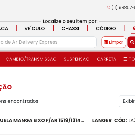
(11) 98807
Localize o seu item por:
|
|
|
|
ACA
VEÍCULO
CHASSI
CÓDIGO
Limpar
CAMBIO/TRANSMISSÃO
SUSPENSÃO
CARRETA
TO
EÇÃO
ens encontrados
UELA MANGA EIXO F/AR 1519/1314
LANGER
CÓD:
LA
2