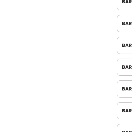
BAR
CUR
SKF ROLAMENTOS
BAR
TONON
CUR
TRW SUSPENSAO
BAR
TUBOPECAS
LON
VW PECAS
BAR
VW-FO-CHE
LON
W ZANONI
BAR
71/
ZL BRASIL
BAR
BD5