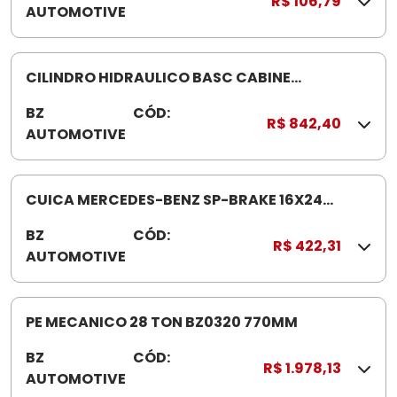
R$ 106,79
AUTOMOTIVE
6
1
0
CILINDRO HIDRAULICO BASC CABINE
VOLKSWAGEN CONSTELLATION BZ0 876
BZ
CÓD:
0
R$ 842,40
AUTOMOTIVE
8
7
6
CUICA MERCEDES-BENZ SP-BRAKE 16X24
709/710 BZ0468 HASTE LONG A-
BZ
CÓD:
0
MB712/714/914/915 VOLKSWAGEN/FORD
R$ 422,31
AUTOMOTIVE
4
6
8
PE MECANICO 28 TON BZ0320 770MM
BZ
CÓD:
B
R$ 1.978,13
AUTOMOTIVE
Z