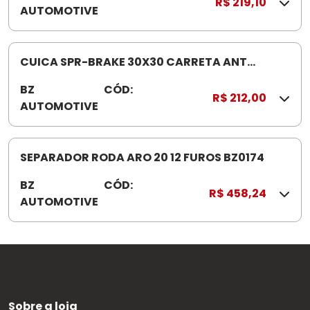
R$ 219,10
AUTOMOTIVE
6
0
8
CUICA SPR-BRAKE 30X30 CARRETA ANT
BZ0015HASTE LONGA 310MM/RO SCA 16MM
BZ
CÓD:
0
R$ 212,00
AUTOMOTIVE
0
1
5
SEPARADOR RODA ARO 20 12 FUROS BZ0174
BZ
CÓD:
0
R$ 458,24
AUTOMOTIVE
1
7
4
Sobre a loja