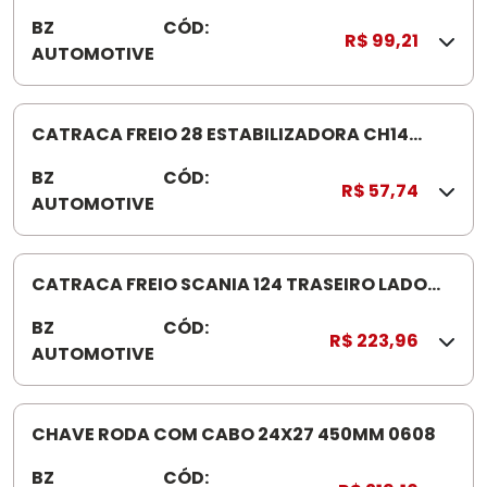
4
LONG 190MM"
BZ
CÓD:
B
R$ 99,21
AUTOMOTIVE
Z
1
5
5
CATRACA FREIO 28 ESTABILIZADORA CH14
CARRETA BZ0145CATRACA 0 3 FUROS/BZ0335-
BZ
CÓD:
0
02 FUROS
R$ 57,74
AUTOMOTIVE
1
4
5
CATRACA FREIO SCANIA 124 TRASEIRO LADO
ESQUERDO 10E BZ0205 1 865748
BZ
CÓD:
B
R$ 223,96
AUTOMOTIVE
Z
0
2
0
CHAVE RODA COM CABO 24X27 450MM 0608
5
BZ
CÓD:
0