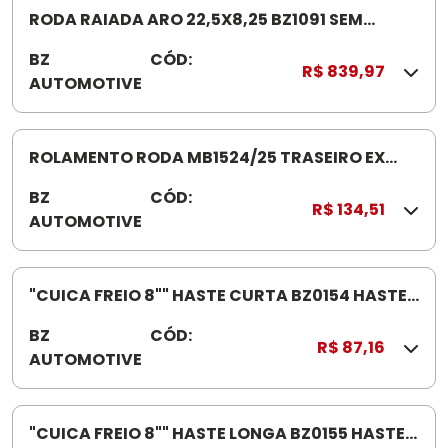
5
RODA RAIADA ARO 22,5X8,25 BZ1091 SEM
2
CAMERA PNEUMATICO 295
BZ
CÓD:
B
R$ 839,97
AUTOMOTIVE
Z
1
0
9
ROLAMENTO RODA MB1524/25 TRASEIRO EX
1
OF1620/32 33021CARRETA MOD FACHINI 23 /
BZ
CÓD:
B
R$ 134,51
AUTOMOTIVE
Z
2
0
9
"CUICA FREIO 8"" HASTE CURTA BZ0154 HASTE
4
CURTA 70MM"
BZ
CÓD:
B
R$ 87,16
AUTOMOTIVE
Z
0
1
5
"CUICA FREIO 8"" HASTE LONGA BZ0155 HASTE