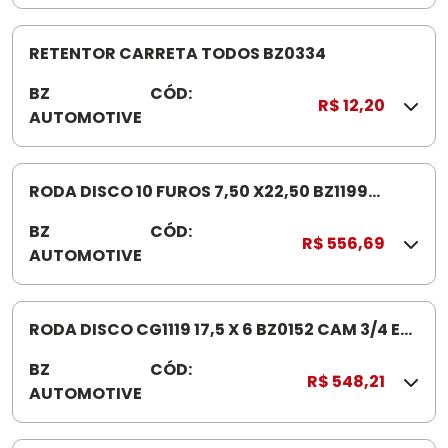
0
3
2
RETENTOR CARRETA TODOS BZ0334
0
BZ
CÓD:
0
R$ 12,20
AUTOMOTIVE
3
3
4
RODA DISCO 10 FUROS 7,50 X22,50 BZ1199
PNEUMATICO 275 SEM CA MARA
BZ
CÓD:
B
R$ 556,69
AUTOMOTIVE
Z
1
1
9
RODA DISCO CG1119 17,5 X 6 BZ0152 CAM 3/4 E
9
MICRO ONIBUS
BZ
CÓD:
B
R$ 548,21
AUTOMOTIVE
Z
0
1