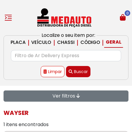
0
Localize o seu item por:
|
|
|
|
GERAL
PLACA
VEÍCULO
CHASSI
CÓDIGO
Limpar
Buscar
Ver filtros
WAYSER
1 itens encontrados