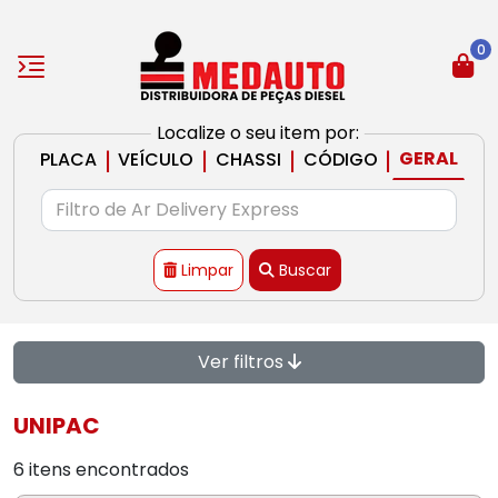
0
Localize o seu item por:
|
|
|
|
GERAL
PLACA
VEÍCULO
CHASSI
CÓDIGO
Limpar
Buscar
Ver filtros
UNIPAC
6 itens encontrados