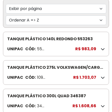
TANQUE PLÁSTICO 140L REDONDO 553263
UNIPAC
CÓD:
553
R$ 983,09
263
TANQUE PLÁSTICO 275L VOLKSWAGEN/CARGO
1093658 TUBO PESC BOCA L GRANDE
UNIPAC
CÓD:
1093
R$ 1.703,07
658
TANQUE PLÁSTICO 300L QUAD 346387
UNIPAC
CÓD:
346
R$ 1.608,66
387