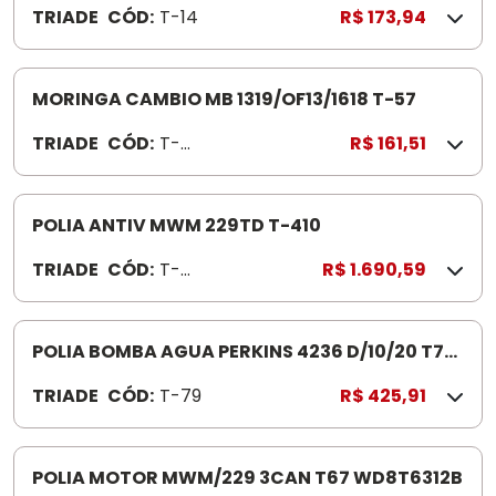
TRIADE
CÓD:
T-14
R$ 173,94
MORINGA CAMBIO MB 1319/OF13/1618 T-57
TRIADE
CÓD:
T-
R$ 161,51
57
POLIA ANTIV MWM 229TD T-410
TRIADE
CÓD:
T-
R$ 1.690,59
410
POLIA BOMBA AGUA PERKINS 4236 D/10/20 T79
02 CANALETAS LADO DIREITO HIDR
TRIADE
CÓD:
T-79
R$ 425,91
POLIA MOTOR MWM/229 3CAN T67 WD8T6312B