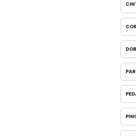
CIN
F00
COR
104
DOB
053
PAR
8X1
PED
FA2
PIN