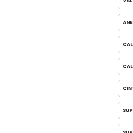
VAL
24V
ANE
144
CAL
036
CAL
CIN
1178
SUP
463
SUP