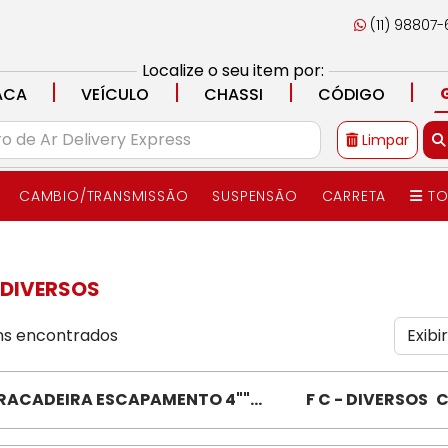
(11) 98807
Localize o seu item por:
|
|
|
|
ACA
VEÍCULO
CHASSI
CÓDIGO
Limpar
CAMBIO/TRANSMISSÃO
SUSPENSÃO
CARRETA
TO
- DIVERSOS
ns encontrados
RACADEIRA ESCAPAMENTO 4""
F C - DIVERSOS
C
NDE 008989 "