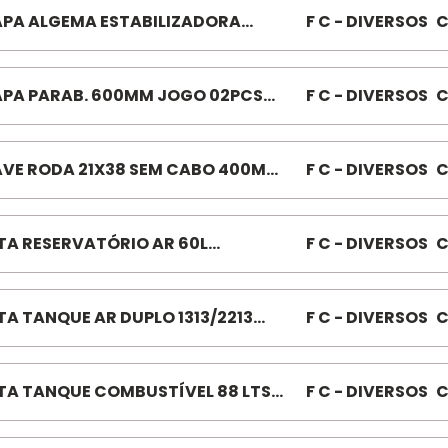
PA ALGEMA ESTABILIZADORA
F C - DIVERSOS
C
NTEIRO MERCEDES-BENZ 608 F012
PA PARAB. 600MM JOGO 02PCS
F C - DIVERSOS
C
280 4F 600MM
VE RODA 21X38 SEM CABO 400MM
F C - DIVERSOS
C
913
TA RESERVATÓRIO AR 60L
F C - DIVERSOS
C
CEDES-BENZ 1418/1618 F53892
TA TANQUE AR DUPLO 1313/2213
F C - DIVERSOS
C
57
TA TANQUE COMBUSTÍVEL 88 LTS
F C - DIVERSOS
C
00 029646