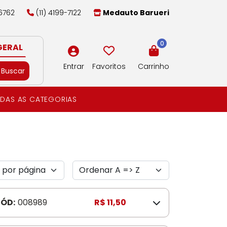
-6762
(11) 4199-7122
Medauto Barueri
0
GERAL
Entrar
Favoritos
Carrinho
Buscar
DAS AS CATEGORIAS
ÓD:
008989
R$ 11,50