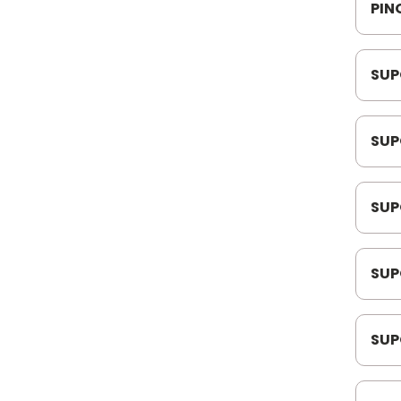
PIN
SUP
ROL
SUP
MB1
SUP
161
165
SUP
F00
SUP
BEN
IT=