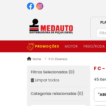
PL
PROMOÇÕES
MOTOR
FREIO/RODA
Home
F-C-Diversos
F C 
Filtros Selecionados (0)
45 ite
Limpar todos
Categorias relacionadas (0)
"AB
GRA