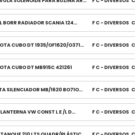
VULA SOLENOIDE PARA BUZINA AR
F C - DIVERSOS
C
TS 086151
L BORR RADIADOR SCANIA 124
F C - DIVERSOS
C
0407
OTA CUBO DT 1935/OF1620/O371
F C - DIVERSOS
C
160
OTA CUBO DT MB915C 421261
F C - DIVERSOS
C
TA SILENCIADOR MB/1620 BO71O
F C - DIVERSOS
C
21
 LANTERNA VW CONST L E /L D
F C - DIVERSOS
C
826
 TANQUE 210 LTS QUADR/PLÁSTICO
F C - DIVERSOS
C