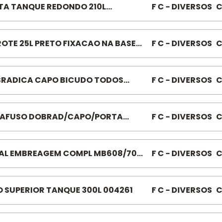
TA TANQUE REDONDO 210L
F C - DIVERSOS
C
8229
OTE 25L PRETO FIXACAO NA BASE
F C - DIVERSOS
C
279
RADICA CAPO BICUDO TODOS
F C - DIVERSOS
C
247
AFUSO DOBRAD/CAPO/PORTA
F C - DIVERSOS
C
8-PHS 052139
AL EMBREAGEM COMPL MB608/708
F C - DIVERSOS
C
5 040060
O SUPERIOR TANQUE 300L 004261
F C - DIVERSOS
C