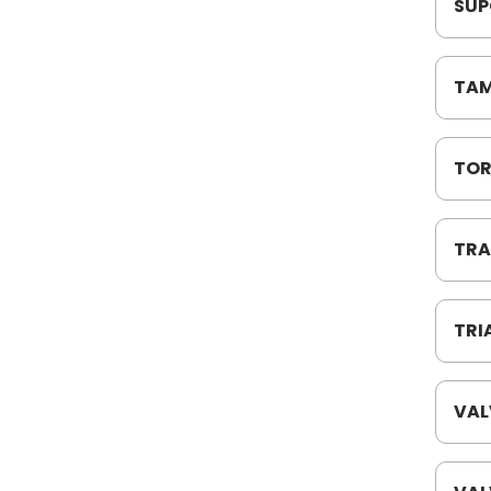
SUP
170
UN
TAM
SCAN
TOR
104
TRA
BEN
TRI
018
VAL
12V