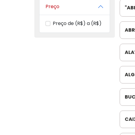
Preço
"AB
MED
Preço de (R$) a (R$)
ABR
PEQ
ALA
BEN
ALG
709
BUC
DIA
054
CAI
(F.