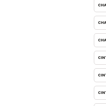
CHA
DIA
581
CHA
008
CHA
103
CIN
MER
CIN
078
CIN
F10