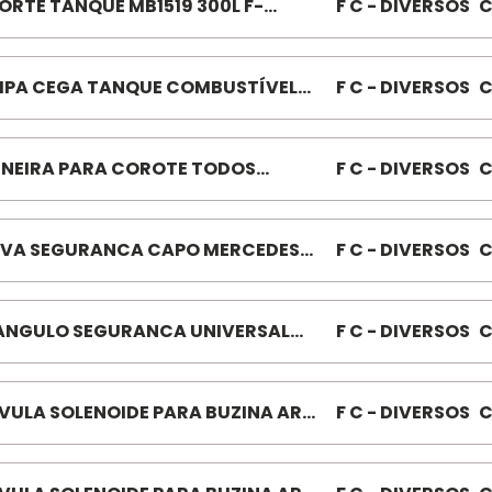
ORTE TANQUE MB1519 300L F-
F C - DIVERSOS
C
770 VEJA CORRELATO PARA CONJ
TO
PA CEGA TANQUE COMBUSTÍVEL
F C - DIVERSOS
C
IA 112/113 273120
NEIRA PARA COROTE TODOS
F C - DIVERSOS
C
644
VA SEGURANCA CAPO MERCEDES-
F C - DIVERSOS
C
Z ATE 89 086988
ANGULO SEGURANCA UNIVERSAL
F C - DIVERSOS
C
065
VULA SOLENOIDE PARA BUZINA AR
F C - DIVERSOS
C
TS F086149