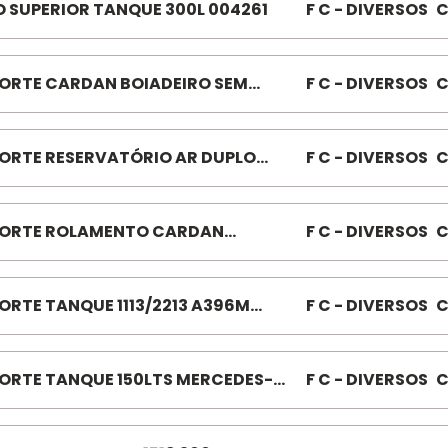
O SUPERIOR TANQUE 300L 004261
F C - DIVERSOS
C
ORTE CARDAN BOIADEIRO SEM
F C - DIVERSOS
C
AMENTO 080226
ORTE RESERVATÓRIO AR DUPLO
F C - DIVERSOS
C
313 7 020679
ORTE ROLAMENTO CARDAN
F C - DIVERSOS
C
8/1620/CARGO/VOLKSWAGEN
049
ORTE TANQUE 1113/2213 A396M
F C - DIVERSOS
C
8231
ORTE TANQUE 150LTS MERCEDES-
F C - DIVERSOS
C
Z/VOLKSWAGEN/FORD 105405 K
004261/092435/105405