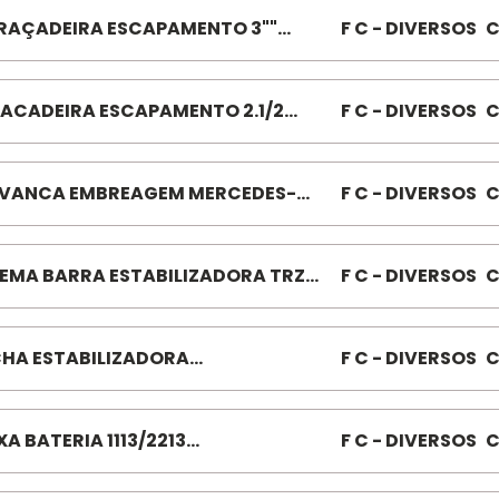
RAÇADEIRA ESCAPAMENTO 3""
F C - DIVERSOS
C
IA SA23 010900 "
ACADEIRA ESCAPAMENTO 2.1/2
F C - DIVERSOS
C
UENA SA17
VANCA EMBREAGEM MERCEDES-
F C - DIVERSOS
C
Z 366 (FOICE) 032487
EMA BARRA ESTABILIZADORA TRZ
F C - DIVERSOS
C
/912 F21167
HA ESTABILIZADORA
F C - DIVERSOS
C
NTEIRO/TRAS JOGO MB608 NYLON
173
XA BATERIA 1113/2213
F C - DIVERSOS
C
ABERTO)060136