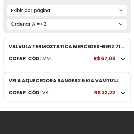
VALVULA TERMOSTATICA MERCEDES-BENZ 71G
MMVT236.71K
COFAP
CÓD:
MMV
R$ 67,03
T236.
71K
VELA AQUECEDORA RANGER2.5 KIA VAM701J
KIA 2.2 /2.7/.30 BONGO K2700 CERES 2200
COFAP
CÓD:
VAM
R$ 32,22
701J