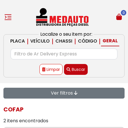
0
Localize o seu item por:
|
|
|
|
GERAL
PLACA
VEÍCULO
CHASSI
CÓDIGO
Limpar
Buscar
Ver filtros
COFAP
2 itens encontrados