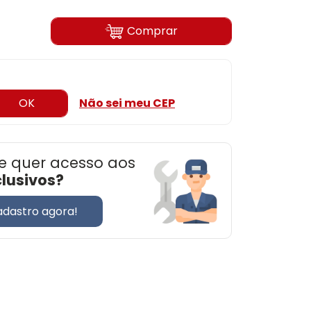
Comprar
OK
Não sei meu CEP
e quer acesso aos
clusivos?
adastro agora!