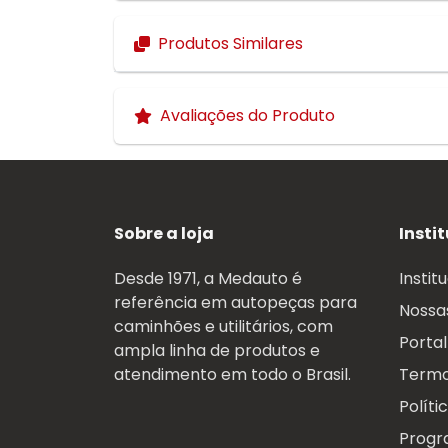
Produtos Similares
Avaliações do Produto
Sobre a loja
Insti
Desde 1971, a Medauto é
Instit
referência em autopeças para
Nossas
caminhões e utilitários, com
Portal
ampla linha de produtos e
atendimento em todo o Brasil.
Termo
Políti
Progr