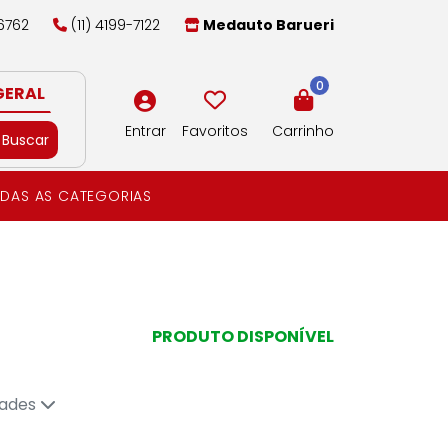
-6762
(11) 4199-7122
Medauto Barueri
0
GERAL
Entrar
Favoritos
Carrinho
Buscar
DAS AS CATEGORIAS
PRODUTO DISPONÍVEL
dades