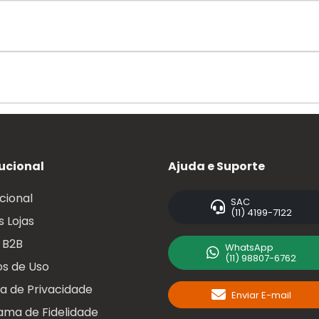
tucional
Ajuda e Suporte
ucional
SAC
(11) 4199-7122
 Lojas
 B2B
WhatsApp
(11) 98807-6762
s de Uso
ca de Privacidade
Enviar E-mail
ama de Fidelidade