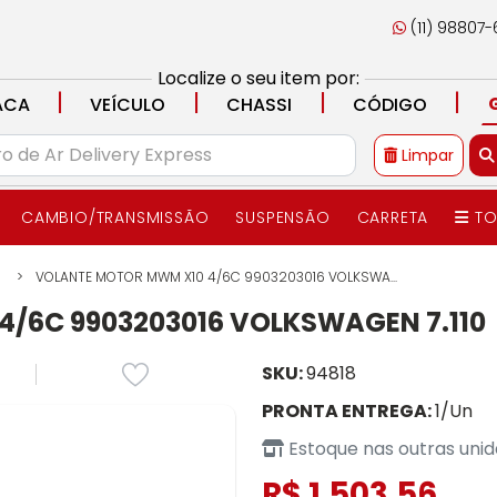
(11) 98807
Localize o seu item por:
|
|
|
|
ACA
VEÍCULO
CHASSI
CÓDIGO
Limpar
CAMBIO/TRANSMISSÃO
SUSPENSÃO
CARRETA
TO
VOLANTE MOTOR MWM X10 4/6C 9903203016 VOLKSWA...
/6C 9903203016 VOLKSWAGEN 7.110
SKU:
94818
PRONTA ENTREGA:
1/Un
Estoque nas outras uni
R$ 1.503,56