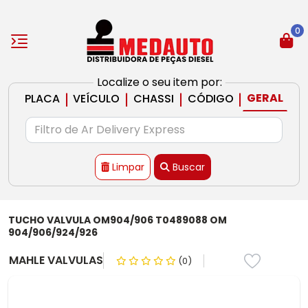
0
Localize o seu item por:
|
|
|
|
GERAL
PLACA
VEÍCULO
CHASSI
CÓDIGO
Limpar
Buscar
TUCHO VALVULA OM904/906 T0489088 OM
904/906/924/926
MAHLE VALVULAS
(0)