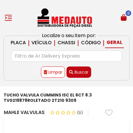
0
Localize o seu item por:
|
|
|
|
GERAL
PLACA
VEÍCULO
CHASSI
CÓDIGO
Limpar
Buscar
TUCHO VALVULA CUMMINS ISC EL 6CT 8.3
TV0219878ROLETADO 2T210 9309
MAHLE VALVULAS
(0)