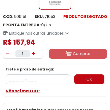
COD:
506151
SKU:
71053
PRODUTO ESGOTADO
PRONTA ENTREGA:
0/Un
Estoque nas outras unidades
R$ 157,94
Comprar
Frete e prazo de entrega:
OK
Não sei meu CEP