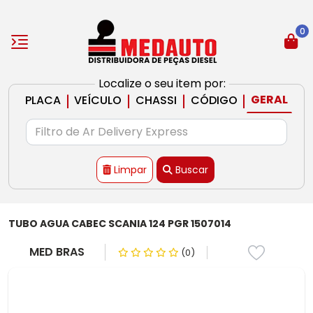
0
Localize o seu item por:
|
|
|
|
GERAL
PLACA
VEÍCULO
CHASSI
CÓDIGO
Limpar
Buscar
TUBO AGUA CABEC SCANIA 124 PGR 1507014
MED BRAS
(0)