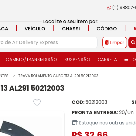
(11) 98807
Localize o seu item por:
|
|
|
|
ACA
VEÍCULO
CHASSI
CÓDIGO
Limpar
CAMBIO/TRANSMISSÃO
SUSPENSÃO
CARRETA
TO
NTES
TRAVA ROLAMENTO CUBO 1113 AL291 50212003
3 AL291 50212003
COD:
50212003
S
PRONTA ENTREGA:
20/Un
Estoque nas outras uni
R$ 32,66