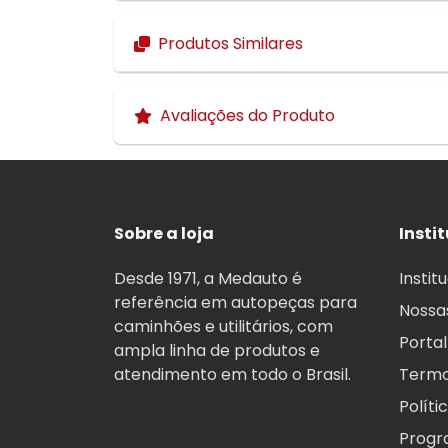
Produtos Similares
Avaliações do Produto
Sobre a loja
Insti
Desde 1971, a Medauto é
Instit
referência em autopeças para
Nossas
caminhões e utilitários, com
Portal
ampla linha de produtos e
atendimento em todo o Brasil.
Termo
Políti
Progr