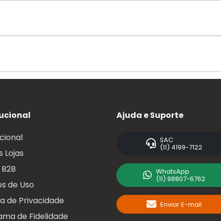
tucional
Ajuda e Suporte
ucional
SAC
(11) 4199-7122
 Lojas
 B2B
WhatsApp
(11) 98807-6762
s de Uso
ca de Privacidade
Enviar E-mail
ama de Fidelidade