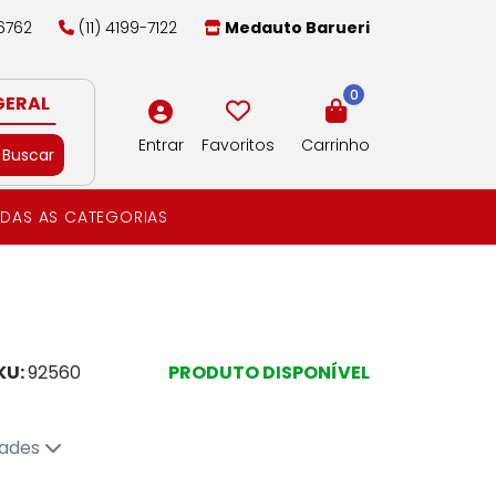
-6762
(11) 4199-7122
Medauto Barueri
0
GERAL
Entrar
Favoritos
Carrinho
Buscar
DAS AS CATEGORIAS
KU:
92560
PRODUTO DISPONÍVEL
dades