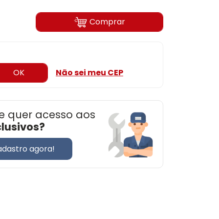
Comprar
OK
Não sei meu CEP
e quer acesso aos
clusivos?
adastro agora!