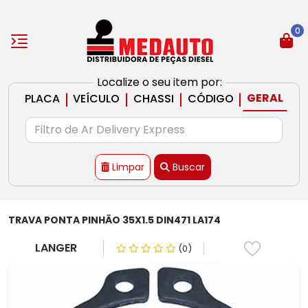
0
Localize o seu item por:
|
|
|
|
GERAL
PLACA
VEÍCULO
CHASSI
CÓDIGO
Limpar
Buscar
TRAVA PONTA PINHÃO 35X1.5 DIN471 LA174
LANGER
(0)