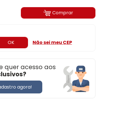
Comprar
OK
Não sei meu CEP
e quer acesso aos
clusivos?
adastro agora!