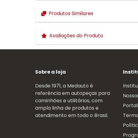
Produtos Similares
Avaliações do Produto
Sobre a loja
Insti
Desde 1971, a Medauto é
Instit
referência em autopeças para
Nossas
caminhões e utilitários, com
Portal
ampla linha de produtos e
atendimento em todo o Brasil.
Termo
Políti
Progr