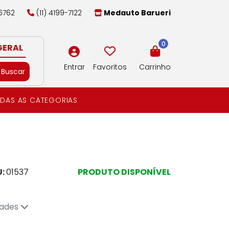
-6762
(11) 4199-7122
Medauto Barueri
0
GERAL
Entrar
Favoritos
Carrinho
Buscar
DAS AS CATEGORIAS
U:
01537
PRODUTO DISPONÍVEL
dades