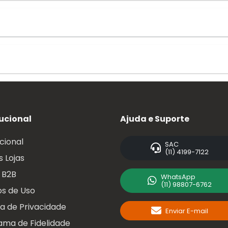
tucional
Ajuda e Suporte
ucional
SAC
(11) 4199-7122
 Lojas
 B2B
WhatsApp
(11) 98807-6762
s de Uso
ca de Privacidade
Enviar E-mail
ama de Fidelidade