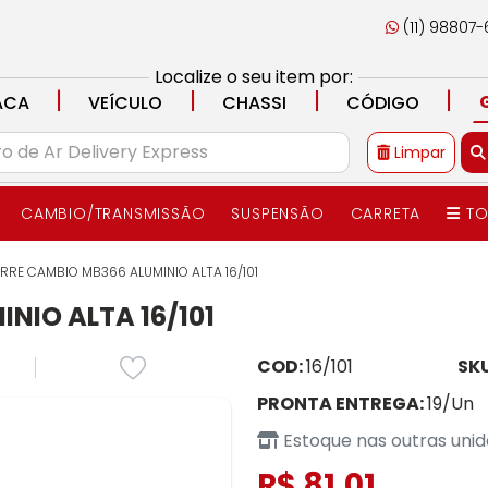
(11) 98807
Localize o seu item por:
|
|
|
|
ACA
VEÍCULO
CHASSI
CÓDIGO
Limpar
CAMBIO/TRANSMISSÃO
SUSPENSÃO
CARRETA
TO
RRE CAMBIO MB366 ALUMINIO ALTA 16/101
NIO ALTA 16/101
COD:
16/101
SK
PRONTA ENTREGA:
19/Un
Estoque nas outras uni
R$ 81,01