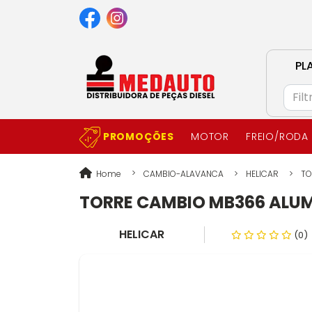
PL
PROMOÇÕES
MOTOR
FREIO/RODA
Home
CAMBIO-ALAVANCA
HELICAR
TO
TORRE CAMBIO MB366 ALUMI
HELICAR
(0)