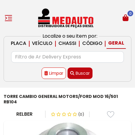
0
Localize o seu item por:
|
|
|
|
GERAL
PLACA
VEÍCULO
CHASSI
CÓDIGO
Limpar
Buscar
TORRE CAMBIO GENERAL MOTORS/FORD MOD 16/501
RB104
RELBER
(0)