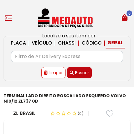
0
Localize o seu item por:
|
|
|
|
GERAL
PLACA
VEÍCULO
CHASSI
CÓDIGO
Limpar
Buscar
TERMINAL LADO DIREITO ROSCA LADO ESQUERDO VOLVO
N10/12 ZL737 0B
ZL BRASIL
(0)