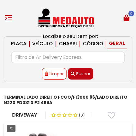
0
Localize o seu item por:
|
|
|
|
GERAL
PLACA
VEÍCULO
CHASSI
CÓDIGO
Limpar
Buscar
TERMINAL LADO DIREITO FCGO/F13000 86/LADO DIREITO
N220 PD331 0 P2 459A
DRIVEWAY
(0)