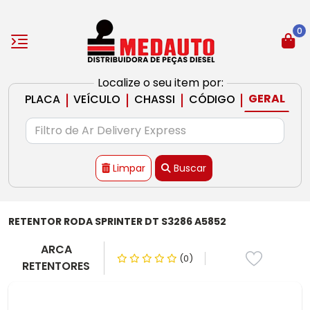
0
Localize o seu item por:
|
|
|
|
GERAL
PLACA
VEÍCULO
CHASSI
CÓDIGO
Limpar
Buscar
RETENTOR RODA SPRINTER DT S3286 A5852
ARCA
(0)
RETENTORES