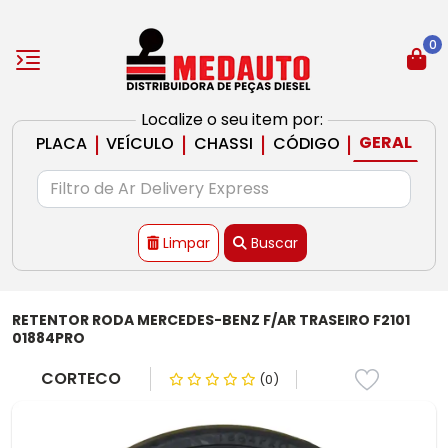
0
Localize o seu item por:
|
|
|
|
GERAL
PLACA
VEÍCULO
CHASSI
CÓDIGO
Limpar
Buscar
RETENTOR RODA MERCEDES-BENZ F/AR TRASEIRO F2101
01884PRO
CORTECO
(0)