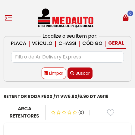
0
Localize o seu item por:
|
|
|
|
GERAL
PLACA
VEÍCULO
CHASSI
CÓDIGO
Limpar
Buscar
RETENTOR RODA F600 /71 VW6.80/6.90 DT A5118
ARCA
(0)
RETENTORES