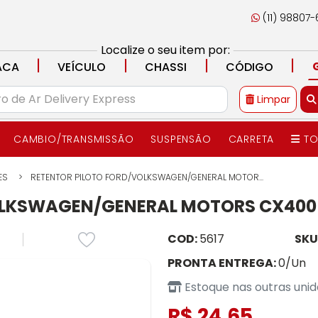
(11) 98807
Localize o seu item por:
|
|
|
|
ACA
VEÍCULO
CHASSI
CÓDIGO
Limpar
CAMBIO/TRANSMISSÃO
SUSPENSÃO
CARRETA
TO
ES
RETENTOR PILOTO FORD/VOLKSWAGEN/GENERAL MOTOR...
OLKSWAGEN/GENERAL MOTORS CX4005
COD:
5617
SKU
PRONTA ENTREGA:
0/Un
Estoque nas outras uni
R$ 24,65