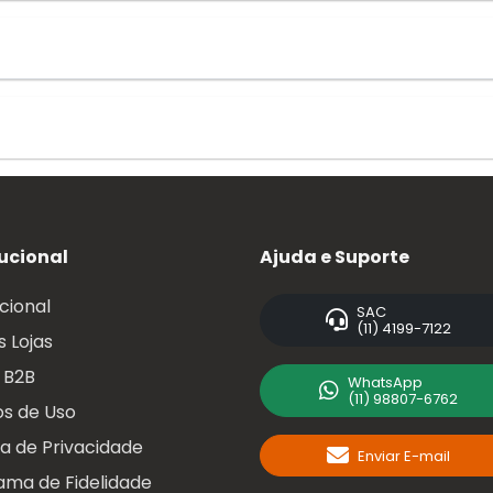
tucional
Ajuda e Suporte
ucional
SAC
(11) 4199-7122
 Lojas
 B2B
WhatsApp
(11) 98807-6762
s de Uso
ca de Privacidade
Enviar E-mail
ama de Fidelidade