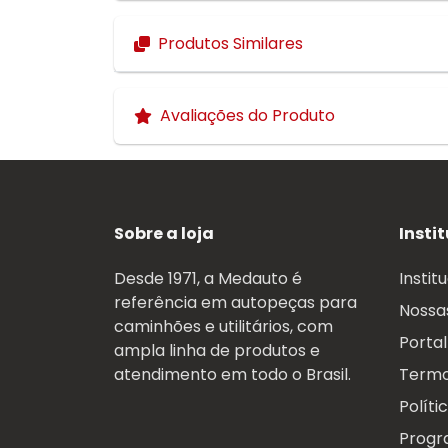
Produtos Similares
Avaliações do Produto
Sobre a loja
Insti
Desde 1971, a Medauto é
Instit
referência em autopeças para
Nossas
caminhões e utilitários, com
Portal
ampla linha de produtos e
atendimento em todo o Brasil.
Termo
Políti
Progr