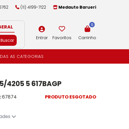
-6762
(11) 4199-7122
Medauto Barueri
0
GERAL
Entrar
Favoritos
Carrinho
Buscar
DAS AS CATEGORIAS
/4205 5 617BAGP
:
67874
PRODUTO ESGOTADO
dades