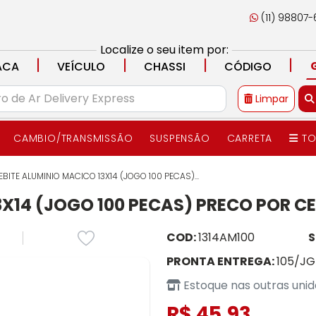
(11) 98807
Localize o seu item por:
|
|
|
|
ACA
VEÍCULO
CHASSI
CÓDIGO
Limpar
CAMBIO/TRANSMISSÃO
SUSPENSÃO
CARRETA
TO
EBITE ALUMINIO MACICO 13X14 (JOGO 100 PECAS)...
3X14 (JOGO 100 PECAS) PRECO POR C
COD:
1314AM100
S
PRONTA ENTREGA:
105/JG
Estoque nas outras uni
R$ 45,93