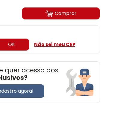
Comprar
OK
Não sei meu CEP
e quer acesso aos
clusivos?
adastro agora!