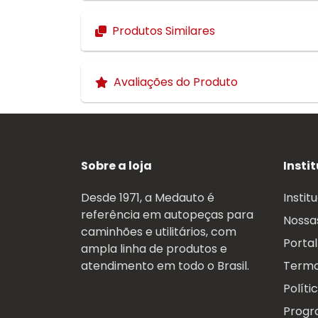
Produtos Similares
Avaliações do Produto
Sobre a loja
Insti
Desde 1971, a Medauto é
Instit
referência em autopeças para
Nossas
caminhões e utilitários, com
Portal
ampla linha de produtos e
atendimento em todo o Brasil.
Termo
Políti
Progr