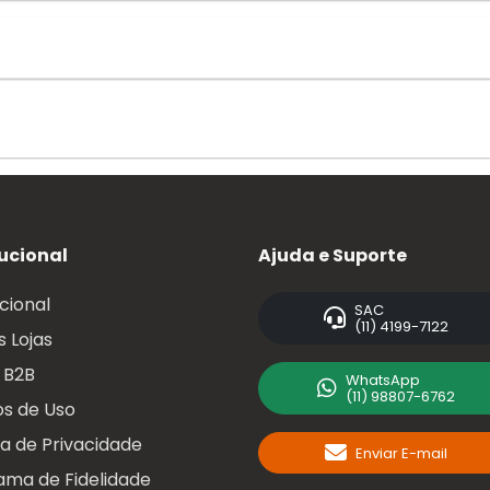
tucional
Ajuda e Suporte
ucional
SAC
(11) 4199-7122
 Lojas
 B2B
WhatsApp
(11) 98807-6762
s de Uso
ca de Privacidade
Enviar E-mail
ama de Fidelidade