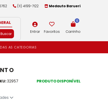
-6762
(11) 4199-7122
Medauto Barueri
0
GERAL
Entrar
Favoritos
Carrinho
Buscar
DAS AS CATEGORIAS
ENT O
KU:
32957
PRODUTO DISPONÍVEL
dades