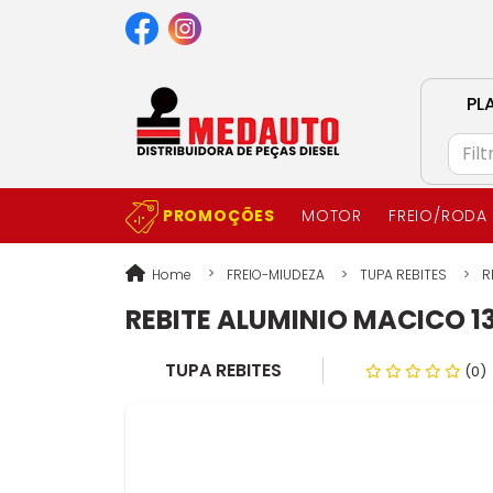
PL
PROMOÇÕES
MOTOR
FREIO/RODA
Home
FREIO-MIUDEZA
TUPA REBITES
R
REBITE ALUMINIO MACICO 1
TUPA REBITES
(0)