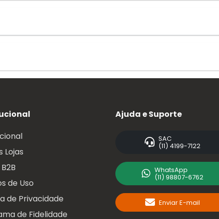
tucional
Ajuda e Suporte
ucional
SAC
(11) 4199-7122
 Lojas
 B2B
WhatsApp
(11) 98807-6762
s de Uso
ca de Privacidade
Enviar E-mail
ama de Fidelidade