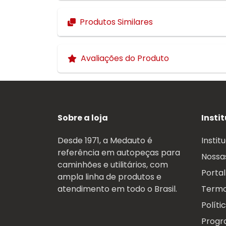
Produtos Similares
Avaliações do Produto
Sobre a loja
Insti
Desde 1971, a Medauto é
Instit
referência em autopeças para
Nossas
caminhões e utilitários, com
Portal
ampla linha de produtos e
atendimento em todo o Brasil.
Termo
Políti
Progr