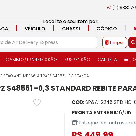
(11) 98807
Localize o seu item por:
|
|
|
|
ACA
VEÍCULO
CHASSI
CÓDIGO
Limpar
CAMBIO/TRANSMISSÃO
SUSPENSÃO
CARRETA
TO
PISTÃO ANEL MB366LA TRAPZ S48551 -0,3 STANDA...
 S48551 -0,3 STANDARD REBITE PARA 
COD:
SP&A-2246 STD HC-0
PRONTA ENTREGA:
6/Un
Estoque nas outras uni
R$ 449,99