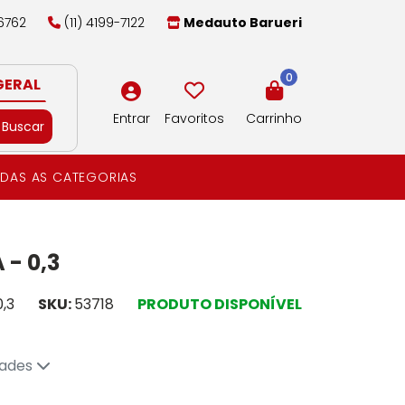
-6762
(11) 4199-7122
Medauto Barueri
0
GERAL
Entrar
Favoritos
Carrinho
Buscar
DAS AS CATEGORIAS
- 0,3
,3
SKU:
53718
PRODUTO DISPONÍVEL
dades