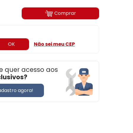
Comprar
OK
Não sei meu CEP
e quer acesso aos
clusivos?
adastro agora!