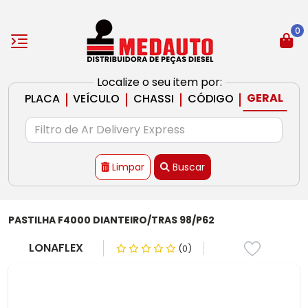
0
Localize o seu item por:
|
|
|
|
GERAL
PLACA
VEÍCULO
CHASSI
CÓDIGO
Limpar
Buscar
PASTILHA F4000 DIANTEIRO/TRAS 98/P62
LONAFLEX
(0)