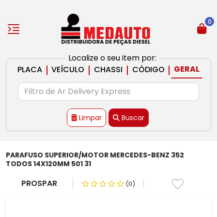
0
Localize o seu item por:
|
|
|
|
GERAL
PLACA
VEÍCULO
CHASSI
CÓDIGO
Limpar
Buscar
PARAFUSO SUPERIOR/MOTOR MERCEDES-BENZ 352
TODOS 14X120MM 501 31
PROSPAR
(0)