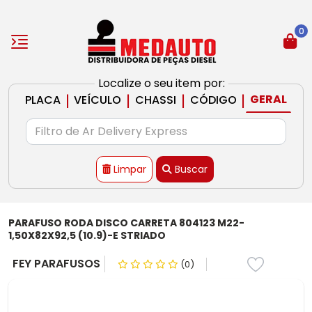
0
Localize o seu item por:
|
|
|
|
GERAL
PLACA
VEÍCULO
CHASSI
CÓDIGO
Limpar
Buscar
PARAFUSO RODA DISCO CARRETA 804123 M22-
1,50X82X92,5 (10.9)-E STRIADO
FEY PARAFUSOS
(0)