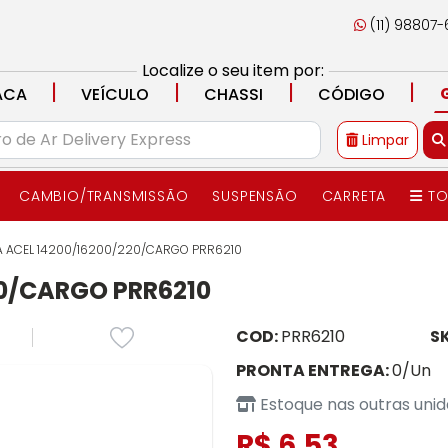
(11) 98807
Localize o seu item por:
|
|
|
|
ACA
VEÍCULO
CHASSI
CÓDIGO
Limpar
CAMBIO/TRANSMISSÃO
SUSPENSÃO
CARRETA
TO
 ACEL 14200/16200/220/CARGO PRR6210
20/CARGO PRR6210
COD:
PRR6210
S
PRONTA ENTREGA:
0/Un
Estoque nas outras uni
R$ 6,53