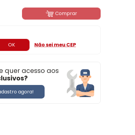
Comprar
OK
Não sei meu CEP
e quer acesso aos
clusivos?
adastro agora!