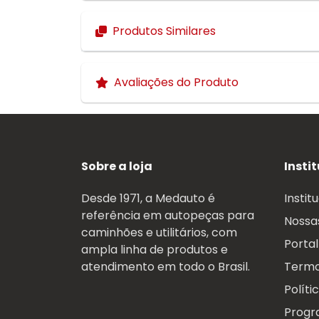
Produtos Similares
Avaliações do Produto
Sobre a loja
Insti
Desde 1971, a Medauto é
Instit
referência em autopeças para
Nossas
caminhões e utilitários, com
Portal
ampla linha de produtos e
atendimento em todo o Brasil.
Termo
Políti
Progr