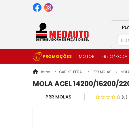
PL
PROMOÇÕES
MOTOR
FREIO/RODA
Home
CABINE-PEDAL
PRR MOLAS
MOLA
MOLA ACEL 14200/16200/2
PRR MOLAS
(0)