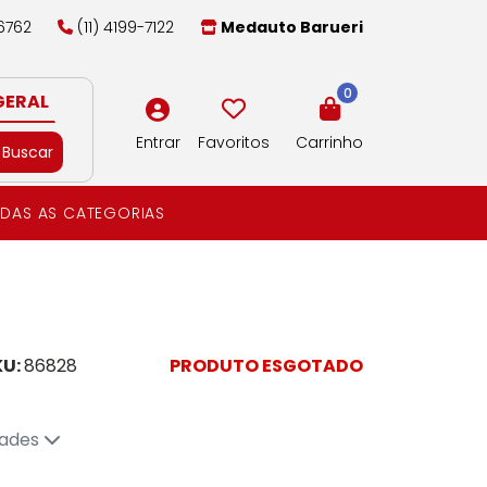
-6762
(11) 4199-7122
Medauto Barueri
0
GERAL
Entrar
Favoritos
Carrinho
Buscar
DAS AS CATEGORIAS
KU:
86828
PRODUTO ESGOTADO
dades