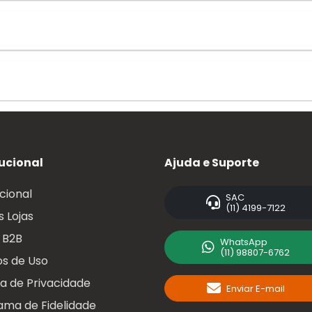
tucional
Ajuda e Suporte
ucional
SAC
(11) 4199-7122
 Lojas
 B2B
WhatsApp
(11) 98807-6762
s de Uso
ca de Privacidade
Enviar E-mail
ama de Fidelidade