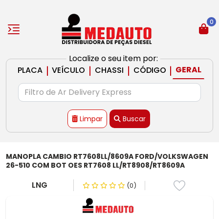
0
Localize o seu item por:
|
|
|
|
GERAL
PLACA
VEÍCULO
CHASSI
CÓDIGO
Limpar
Buscar
MANOPLA CAMBIO RT7608LL/8609A FORD/VOLKSWAGEN
26-510 COM BOT OES RT7608 LL/RT8908/RT8609A
LNG
(0)