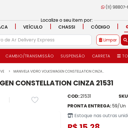
(11) 98807
Localize o seu item por:
|
|
|
|
ACA
VEÍCULO
CHASSI
CÓDIGO
Limpar
CAMBIO/TRANSMISSÃO
SUSPENSÃO
CARRETA
TO
IVE
MANIVELA VIDRO VOLKSWAGEN CONSTELLATION CINZA...
EN CONSTELLATION CINZA 21531
COD:
21531
SKU
PRONTA ENTREGA:
59/Un
Estoque nas outras uni
R$ 15,28