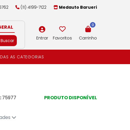
-6762
(11) 4199-7122
Medauto Barueri
0
GERAL
Entrar
Favoritos
Carrinho
Buscar
DAS AS CATEGORIAS
:
75977
PRODUTO DISPONÍVEL
dades