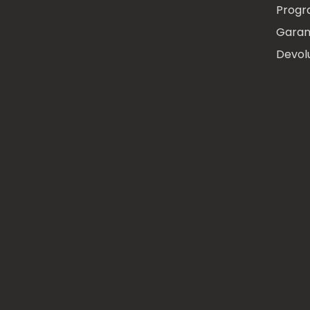
Progr
Garan
Devol