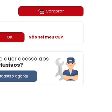
Comprar
OK
Não sei meu CEP
e quer acesso aos
clusivos?
adastro agora!