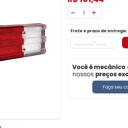
Frete e prazo de entrega:
Você é mecânico
nossos
preços ex
Faça seu c