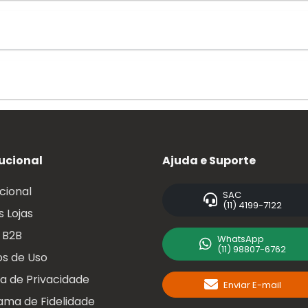
tucional
Ajuda e Suporte
ucional
SAC
(11) 4199-7122
 Lojas
 B2B
WhatsApp
(11) 98807-6762
s de Uso
ca de Privacidade
Enviar E-mail
ama de Fidelidade