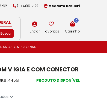
-6762
(11) 4199-7122
Medauto Barueri
0
GERAL
Entrar
Favoritos
Carrinho
Buscar
DAS AS CATEGORIAS
OM V IGIA E COM CONECTOR
SKU:
44551
PRODUTO DISPONÍVEL
dades