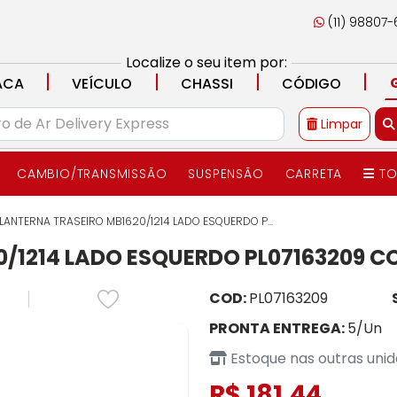
(11) 98807
Localize o seu item por:
|
|
|
|
ACA
VEÍCULO
CHASSI
CÓDIGO
Limpar
CAMBIO/TRANSMISSÃO
SUSPENSÃO
CARRETA
TO
LANTERNA TRASEIRO MB1620/1214 LADO ESQUERDO P...
/1214 LADO ESQUERDO PL07163209 C
COD:
PL07163209
PRONTA ENTREGA:
5/Un
Estoque nas outras uni
R$ 181,44