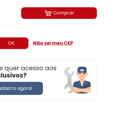
Comprar
OK
Não sei meu CEP
e quer acesso aos
clusivos?
adastro agora!