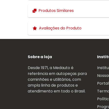
Produtos Similares
Avaliações do Produto
Sobre a loja
Insti
Desde 1971, a Medauto é
Instit
referência em autopeças para
Nossas
caminhões e utilitários, com
Portal
ampla linha de produtos e
atendimento em todo o Brasil.
Termo
Políti
Progr