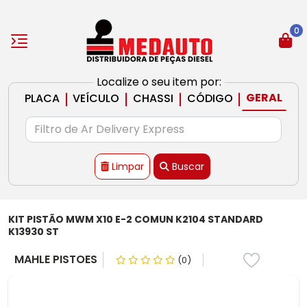
0
Localize o seu item por:
|
|
|
|
GERAL
PLACA
VEÍCULO
CHASSI
CÓDIGO
Limpar
Buscar
KIT PISTÃO MWM X10 E-2 COMUN K2104 STANDARD
K13930 ST
MAHLE PISTOES
(0)