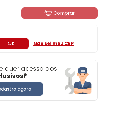
Comprar
OK
Não sei meu CEP
e quer acesso aos
clusivos?
adastro agora!