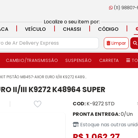
(11) 98807
Localize o seu item por:
|
|
|
|
ACA
VEÍCULO
CHASSI
CÓDIGO
Limpar
CAMBIO/TRANSMISSÃO
SUSPENSÃO
CARRETA
TO
KIT PISTÃO MB457-AXOR EURO II/III K9272 K489...
O II/III K9272 K48964 SUPER
COD:
K-9272 STD
PRONTA ENTREGA:
0/Un
Estoque nas outras uni
R$ 1.062,27