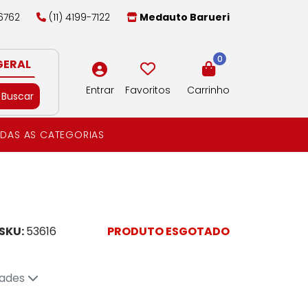
-6762
(11) 4199-7122
Medauto Barueri
0
GERAL
Entrar
Favoritos
Carrinho
Buscar
DAS AS CATEGORIAS
SKU:
53616
PRODUTO ESGOTADO
dades