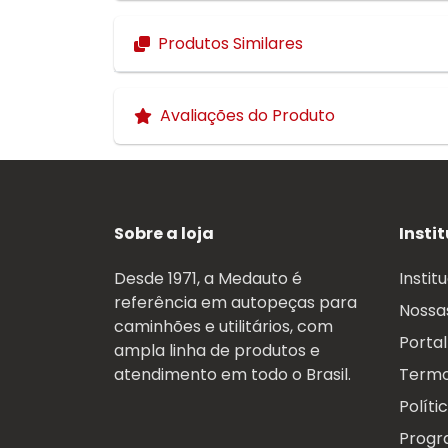
Produtos Similares
Avaliações do Produto
Sobre a loja
Insti
Desde 1971, a Medauto é
Instit
referência em autopeças para
Nossas
caminhões e utilitários, com
Portal
ampla linha de produtos e
atendimento em todo o Brasil.
Termo
Políti
Progr