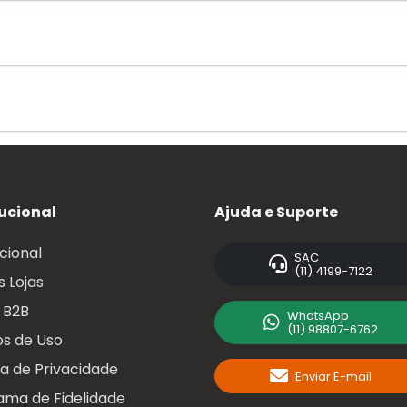
tucional
Ajuda e Suporte
ucional
SAC
(11) 4199-7122
 Lojas
 B2B
WhatsApp
(11) 98807-6762
s de Uso
ca de Privacidade
Enviar E-mail
ama de Fidelidade