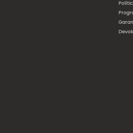
Políti
Progr
Garan
Devol