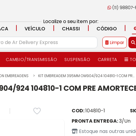
(11) 98807
Localize o seu item por:
|
|
|
|
ACA
VEÍCULO
CHASSI
CÓDIGO
Limpar
CAMBIO/TRANSMISSÃO
SUSPENSÃO
CARRETA
TO
ON EMBREAGENS
KIT EMBREAGEM 395MM OM904/924 104810-1 COM PR...
904/924 104810-1 COM PRE AMORTE
COD:
104810-1
SK
PRONTA ENTREGA:
3/Un
Estoque nas outras uni