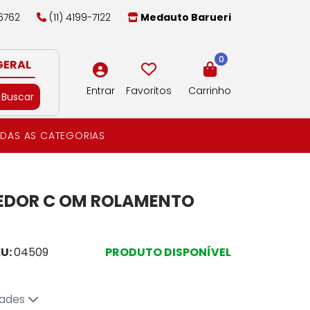
-6762
(11) 4199-7122
Medauto Barueri
0
GERAL
Entrar
Favoritos
Carrinho
Buscar
DAS AS CATEGORIAS
CEDOR C OM ROLAMENTO
U:
04509
PRODUTO DISPONÍVEL
dades