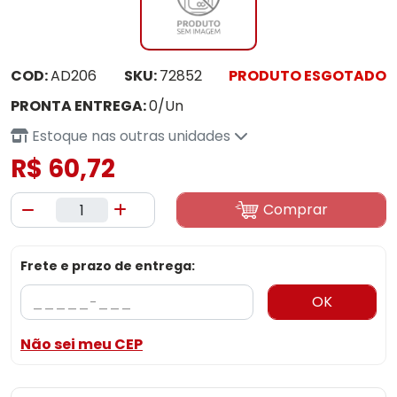
COD:
AD206
SKU:
72852
PRODUTO ESGOTADO
PRONTA ENTREGA:
0/Un
Estoque nas outras unidades
R$ 60,72
Comprar
Frete e prazo de entrega:
OK
Não sei meu CEP