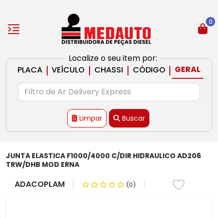
0
Localize o seu item por:
|
|
|
|
GERAL
PLACA
VEÍCULO
CHASSI
CÓDIGO
Limpar
Buscar
JUNTA ELASTICA F1000/4000 C/DIR HIDRAULICO AD206
TRW/DHB MOD ERNA
ADACOPLAM
(0)