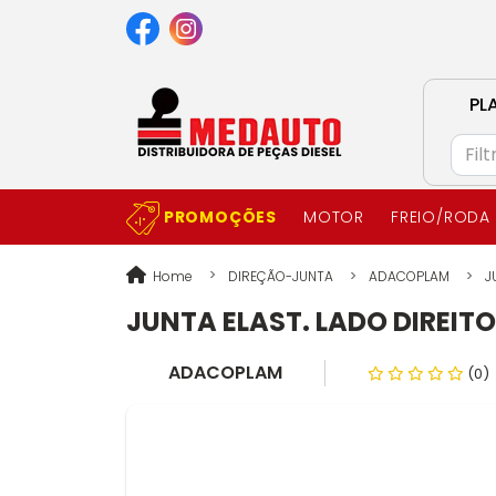
PL
PROMOÇÕES
MOTOR
FREIO/RODA
Home
DIREÇÃO-JUNTA
ADACOPLAM
J
JUNTA ELAST. LADO DIREITO
ADACOPLAM
(0)