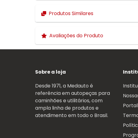
Produtos Similares
Avaliações do Produto
Sobre a loja
Insti
Desde 1971, a Medauto é
Instit
referência em autopeças para
Nossas
caminhões e utilitários, com
Portal
ampla linha de produtos e
atendimento em todo o Brasil.
Termo
Políti
Progr