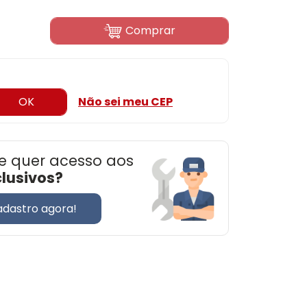
Comprar
OK
Não sei meu CEP
e quer acesso aos
clusivos?
adastro agora!