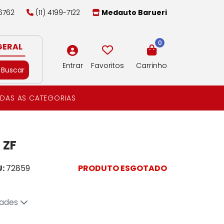
-6762
(11) 4199-7122
Medauto Barueri
0
GERAL
Entrar
Favoritos
Carrinho
Buscar
DAS AS CATEGORIAS
 ZF
U:
72859
PRODUTO ESGOTADO
dades