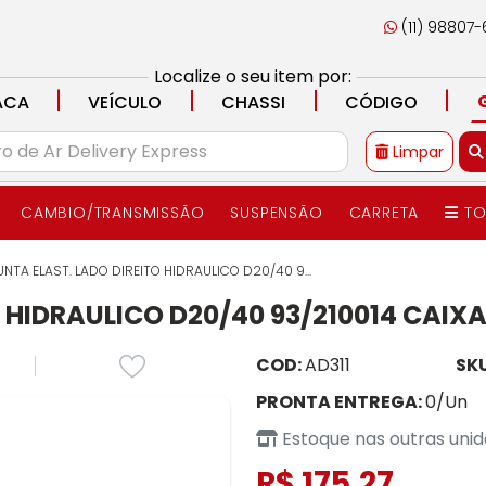
(11) 98807
Localize o seu item por:
|
|
|
|
ACA
VEÍCULO
CHASSI
CÓDIGO
Limpar
CAMBIO/TRANSMISSÃO
SUSPENSÃO
CARRETA
TO
UNTA ELAST. LADO DIREITO HIDRAULICO D20/40 9...
 HIDRAULICO D20/40 93/210014 CAIXA
COD:
AD311
SK
PRONTA ENTREGA:
0/Un
Estoque nas outras uni
R$ 175,27