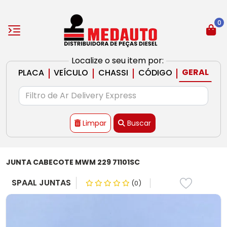
0
Localize o seu item por:
|
|
|
|
GERAL
PLACA
VEÍCULO
CHASSI
CÓDIGO
Limpar
Buscar
JUNTA CABECOTE MWM 229 71101SC
SPAAL JUNTAS
(0)