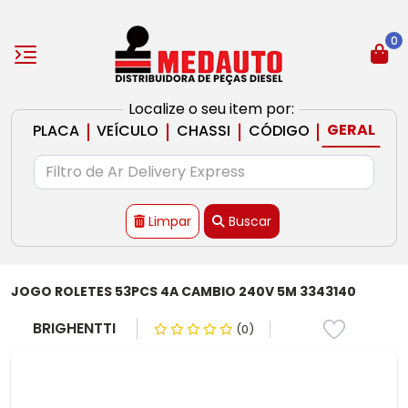
0
Localize o seu item por:
|
|
|
|
GERAL
PLACA
VEÍCULO
CHASSI
CÓDIGO
Limpar
Buscar
JOGO ROLETES 53PCS 4A CAMBIO 240V 5M 3343140
BRIGHENTTI
(0)