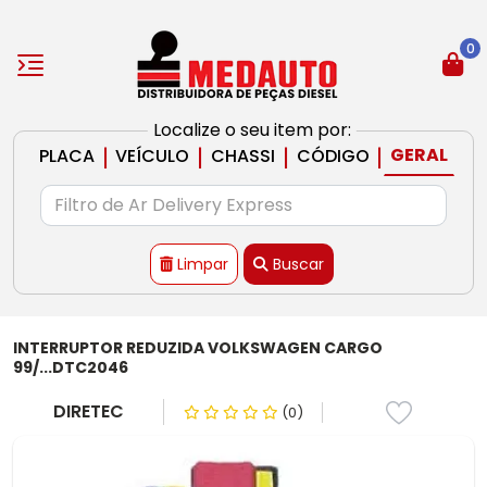
0
Localize o seu item por:
|
|
|
|
GERAL
PLACA
VEÍCULO
CHASSI
CÓDIGO
Limpar
Buscar
INTERRUPTOR REDUZIDA VOLKSWAGEN CARGO
99/...DTC2046
DIRETEC
(0)