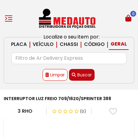
0
Localize o seu item por:
|
|
|
|
GERAL
PLACA
VEÍCULO
CHASSI
CÓDIGO
Limpar
Buscar
INTERRUPTOR LUZ FREIO 709/1620/SPRINTER 388
3 RHO
(0)