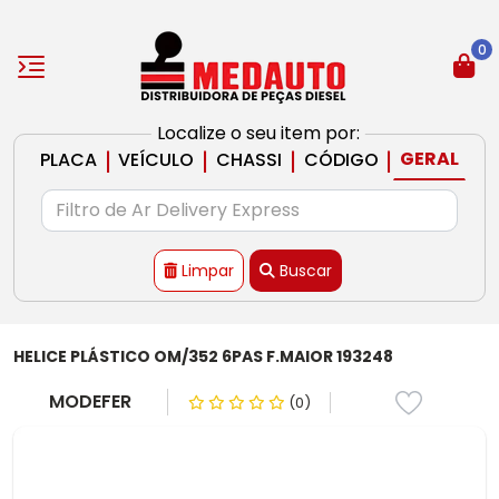
0
Localize o seu item por:
|
|
|
|
GERAL
PLACA
VEÍCULO
CHASSI
CÓDIGO
Limpar
Buscar
HELICE PLÁSTICO OM/352 6PAS F.MAIOR 193248
MODEFER
(0)