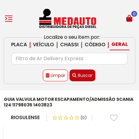
0
Localize o seu item por:
|
|
|
|
GERAL
PLACA
VEÍCULO
CHASSI
CÓDIGO
Limpar
Buscar
GUIA VALVULA MOTOR ESCAPAMENTO/ADMISSÃO SCANIA
124 11798035 1403823
RIOSULENSE
(0)