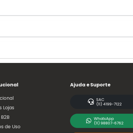
tucional
Ajuda e Suporte
ucional
SAC
(11) 4199-7122
 Lojas
 B2B
WhatsApp
(11) 98807-6762
s de Uso