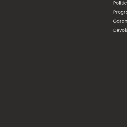
Políti
Progr
Garan
Devol