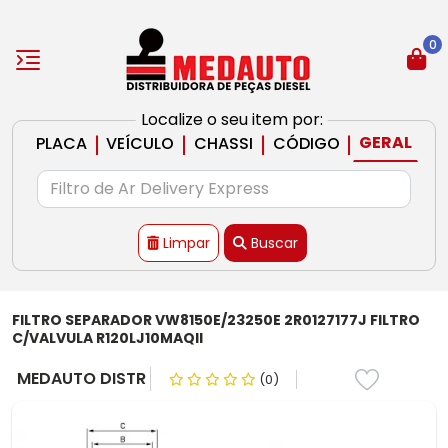
0
Localize o seu item por:
|
|
|
|
GERAL
PLACA
VEÍCULO
CHASSI
CÓDIGO
Limpar
Buscar
FILTRO SEPARADOR VW8150E/23250E 2R0127177J FILTRO
C/VALVULA R120LJ10MAQII
MEDAUTO DISTR
(0)