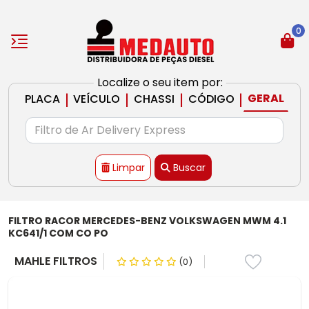
0
Localize o seu item por:
|
|
|
|
GERAL
PLACA
VEÍCULO
CHASSI
CÓDIGO
Limpar
Buscar
FILTRO RACOR MERCEDES-BENZ VOLKSWAGEN MWM 4.1
KC641/1 COM CO PO
MAHLE FILTROS
(0)