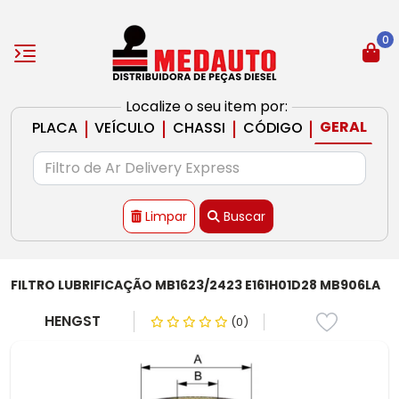
0
Localize o seu item por:
|
|
|
|
GERAL
PLACA
VEÍCULO
CHASSI
CÓDIGO
Limpar
Buscar
FILTRO LUBRIFICAÇÃO MB1623/2423 E161H01D28 MB906LA
HENGST
(0)