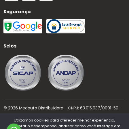
Segurança
Selos
©
2026
Medauto Distribuidora
- CNPJ:
63.015.937/0001-50
-
Todos os direitos reservados.
Utilizamos cookies para oferecer melhor experiência,
Desenvolvido por:
melhorar o desempenho, analisar como você interage em