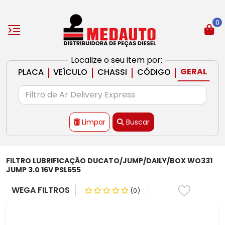
0
Localize o seu item por:
|
|
|
|
GERAL
PLACA
VEÍCULO
CHASSI
CÓDIGO
Limpar
Buscar
FILTRO LUBRIFICAÇÃO DUCATO/JUMP/DAILY/BOX WO331
JUMP 3.0 16V PSL655
WEGA FILTROS
(0)