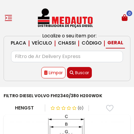
0
Localize o seu item por:
|
|
|
|
GERAL
PLACA
VEÍCULO
CHASSI
CÓDIGO
Limpar
Buscar
FILTRO DIESEL VOLVO FH12340/380 H200WDK
HENGST
(0)