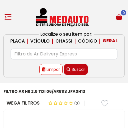
0
Localize o seu item por:
|
|
|
|
GERAL
PLACA
VEÍCULO
CHASSI
CÓDIGO
Limpar
Buscar
FILTRO AR HR 2.5 TDI 06/AR8113 JFA0H13
WEGA FILTROS
(0)